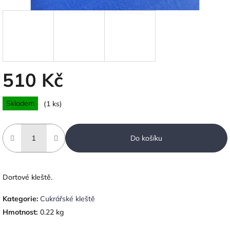
510 Kč
Měrná
Skladem
(1 ks)
cena:
Do košíku
Dortové kleště.
Kategorie
:
Cukrářské kleště
Hmotnost
:
0.22 kg