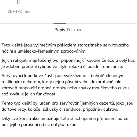
ZEPTAT SE
Popis
Diskuze
Tyto kleště jsou výjimečným příkladem starožitného servírovacího
náčiní s umělecko-řemeslným zpracováním.
Jejich rukojeti mají točený tvar připomínající kované železo a celý kus
je zdoben precizní rytinou ve stylu rokoka či pozdní renesance.
Servírovací lopatkové části jsou vyřezávané s bohatě členěným
rostlinným dekorem, který nejen působí velmi dekorativně, ale
zároveň propouští drobné drobky nebo zbytky moučkového cukru,
což zvyšuje jejich funkčnost.
Tento typ kleští byl určen pro servírování jemných dezertů, jako jsou
dortové řezy, koláče, zákusky či sendviče, případně i cukroví.
Díky své konstrukci umožňuje šetrné uchopení a přenesení porce
bez jejího porušení a bez dotyku rukou.