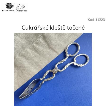
Přejít
Nák
Hledat
Přihlášení
na
CZK
obsah
koší
Kód:
11223
Cukrářské kleště točené