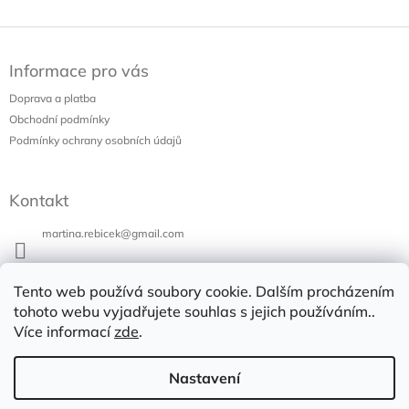
Z
á
Informace pro vás
p
a
Doprava a platba
t
Obchodní podmínky
í
Podmínky ochrany osobních údajů
Kontakt
martina.rebicek
@
gmail.com
+420 731 973 647
Tento web používá soubory cookie. Dalším procházením
Bazar v Poli
tohoto webu vyjadřujete souhlas s jejich používáním..
Více informací
zde
.
bazarvpoli
Nastavení