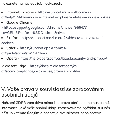
naleznete na následujících odkazech:
Internet Explorer -
https://support.microsoft.com/cs-
cz/help/17442/windows-internet-explorer-delete-manage-cookies
Google Chrome
-
https://support.google.com/chrome/answer/95647?
co=GENIE.Platform%3DDesktop&hl=cs
Firefox -
https://support.mozilla.org/cs/kb/povoleni-zakazani-
cookies
Safari -
https://support.apple.com/cs-
cz/guide/safari/sfri11471/mac
Opera -
https://help.opera.com/cs/latest/security-and-privacy/
Microsoft Edge -
https://docs.microsoft.com/cs-
cz/sccm/compliance/deploy-use/browser-profiles
V. Vaše práva v souvislosti se zpracováním
osobních údajů
Nařízení GDPR vám dává mimo jiné právo obrátit se na nás a chtít
informace, jaké vaše osobní údaje zpracováváme, vyžádat si u nás
přístup k těmto údajům a nechat je aktualizovat nebo opravit,