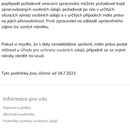
popřípadě požadovat omezení zpracování, můžete požadovat kopii
zpracovávaných osobních údajů, požadovat po nás v určitých
situacích výmaz osobních údajů a v určitých případech máte právo
na jejich přenositelnost. Proti zpracování na základě oprávněného
zájmu lze vznést námitku.
Pokud si myslíte, že s daty nenakládáme správně, máte právo podat
stížnost u
Úřadu pro ochranu osobních údajů
, případně se se svými
nároky obrátit na soud.
Tyto podmínky jsou účinné od 19.7.2023
Z
á
Informace pro vás
p
a
Doprava a platba
t
Obchodní podmínky
í
Podmínky ochrany osobních údajů