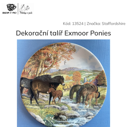
Přejít
Nák
Hledat
Přihlášení
na
CZK
obsah
koší
Kód:
13524
|
Značka:
Staffordshire
Dekorační talíř Exmoor Ponies