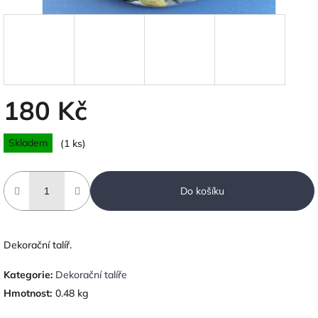
180 Kč
Měrná
Skladem
(1 ks)
cena:
Do košíku
Dekorační talíř.
Kategorie
:
Dekorační talíře
Hmotnost
:
0.48 kg