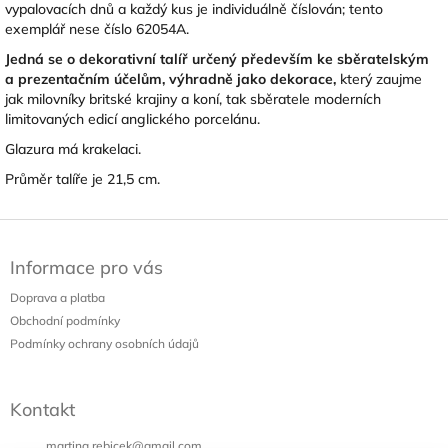
vypalovacích dnů a každý kus je individuálně číslován; tento
exemplář nese číslo 62054A.
Jedná se o dekorativní talíř určený především ke sběratelským
a prezentačním účelům, výhradně jako dekorace,
který zaujme
jak milovníky britské krajiny a koní, tak sběratele moderních
limitovaných edicí anglického porcelánu.
Glazura má krakelaci.
Průměr talíře je 21,5 cm.
Z
á
Informace pro vás
p
a
Doprava a platba
t
Obchodní podmínky
í
Podmínky ochrany osobních údajů
Kontakt
martina.rebicek
@
gmail.com