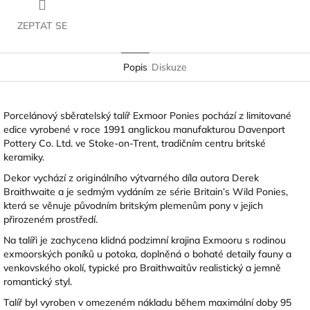
ZEPTAT SE
Popis
Diskuze
Porcelánový sběratelský talíř Exmoor Ponies pochází z limitované
edice vyrobené v roce 1991 anglickou manufakturou
Davenport
Pottery Co. Ltd.
ve Stoke-on-Trent, tradičním centru britské
keramiky.
Dekor vychází z originálního výtvarného díla autora
Derek
Braithwaite
a je sedmým vydáním ze série Britain’s Wild Ponies,
která se věnuje původním britským plemenům pony v jejich
přirozeném prostředí.
Na talíři je zachycena klidná podzimní krajina Exmooru s rodinou
exmoorských poníků u potoka, doplněná o bohaté detaily fauny a
venkovského okolí, typické pro Braithwaitův realistický a jemně
romantický styl.
Talíř byl vyroben v omezeném nákladu během maximální doby 95