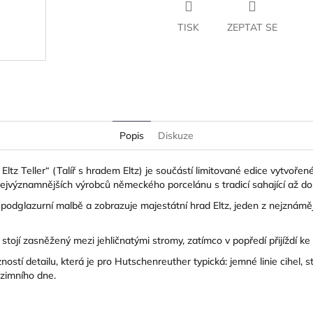
TISK
ZEPTAT SE
Popis
Diskuze
Eltz Teller“ (Talíř s hradem Eltz) je součástí limitované edice vytvoř
jvýznamnějších výrobců německého porcelánu s tradicí sahající až do
odglazurní malbě a zobrazuje majestátní hrad Eltz, jeden z nejznáměj
stojí zasněžený mezi jehličnatými stromy, zatímco v popředí přijíždí k
stí detailu, která je pro Hutschenreuther typická: jemné linie cihel, 
 zimního dne.