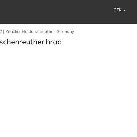
CZK
2
|
Značka:
Hustchenreuther Germany
tschenreuther hrad