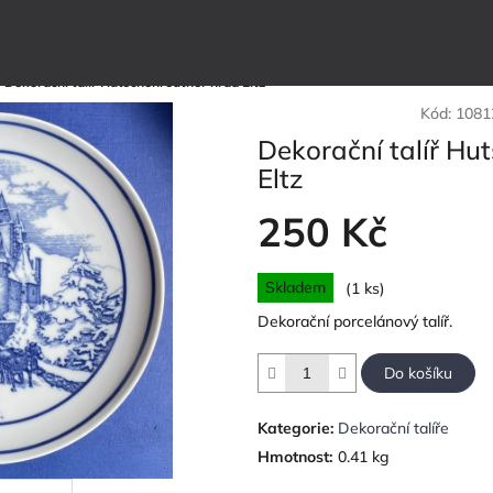
/
Dekorační talíř Hutschenreuther hrad Eltz
Kód:
1081
Dekorační talíř Hu
Eltz
250 Kč
Měrná
Skladem
(1 ks)
cena:
Dekorační porcelánový talíř.
Do košíku
Kategorie
:
Dekorační talíře
Hmotnost
:
0.41 kg