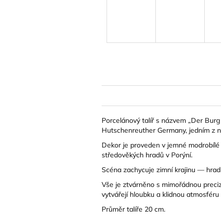
Porcelánový talíř s názvem „Der Burg 
Hutschenreuther Germany, jedním z ne
Dekor je proveden v jemné modrobílé p
středověkých hradů v Porýní.
Scéna zachycuje zimní krajinu — hrad 
Vše je ztvárněno s mimořádnou precizno
vytvářejí hloubku a klidnou atmosféru
Průměr talíře 20 cm.