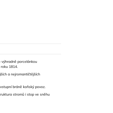
ené výhradně porcelánkou
 roku 1814.
ších a nejromantičtějších
e vstupní bráně koňský povoz.
struktura stromů i stop ve sněhu