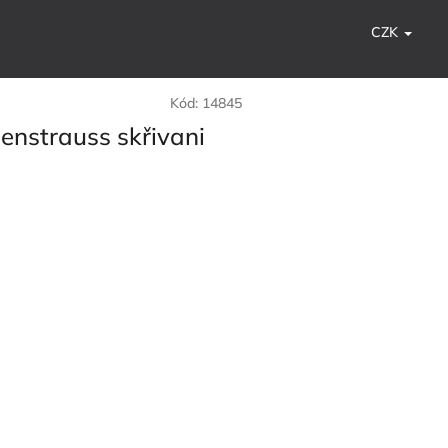
CZK
Kód:
14845
henstrauss skřivani