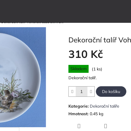
/
Dekorační talíř Vohenstrauss skřivani
Dekorační talíř Vo
310 Kč
Měrná
Skladem
(1 ks)
cena:
Dekorační talíř.
Do košíku
Kategorie
:
Dekorační talíře
Hmotnost
:
0.45 kg