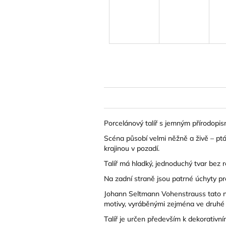
Porcelánový talíř s jemným přírodopi
Scéna působí velmi něžně a živě – pt
krajinou v pozadí.
Talíř má hladký, jednoduchý tvar bez r
Na zadní straně jsou patrné úchyty pr
Johann Seltmann Vohenstrauss t
ato 
motivy, vyráběnými zejména ve druhé p
Talíř je určen především k dekorativní