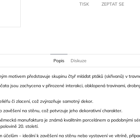
TISK
ZEPTAT SE
Popis
Diskuze
sným motivem představuje skupinu čtyř mláďat ptáků (skřivanů) v trav
áčata jsou zachycena v přirozené interakci, obklopená travinami, drob
eliéfu či zlacení, což zvýrazňuje samotný dekor.
o zavěšení na stěnu, což potvrzuje jeho dekorativní charakter.
německá manufaktura je známá kvalitním porcelánem a podobnými série
olovině 20. století.
m účelům – ideální k zavěšení na stěnu nebo vystavení ve vitríně, příp