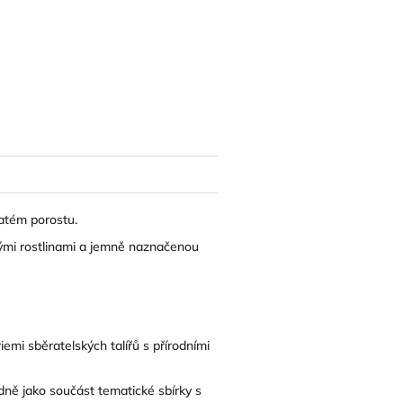
natém porostu.
nými rostlinami a jemně naznačenou
mi sběratelských talířů s přírodními
adně jako součást tematické sbírky s