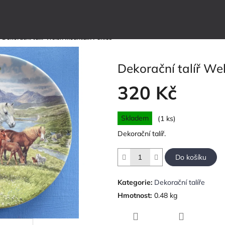
/
Dekorační talíř Welsh Mountain Ponies
Dekorační talíř We
320 Kč
Měrná
Skladem
(1 ks)
cena:
Dekorační talíř.
Do košíku
Kategorie
:
Dekorační talíře
Hmotnost
:
0.48 kg