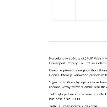
Porcelánový sběratelský talíř Welsh 
Davenport Pottery Co. Ltd.
se sídlem 
Dekor je převzat z originálního výtvar
Ponies, která je věnována původním b
Výjev na talíři zachycuje welšské hor
rodinné vazby zvířat a jemně realistick
Talíř byl vyroben v omezeném počtu k
kus nese číslo 2568B.
Talíř je určen pouze k dekoraci.