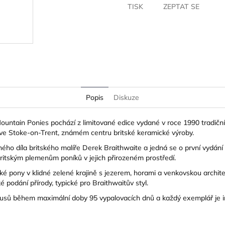
TISK
ZEPTAT SE
Popis
Diskuze
Mountain Ponies pochází z limitované edice vydané v roce 1990 tradič
ve Stoke-on-Trent, známém centru britské keramické výroby.
ného díla britského malíře
Derek Braithwaite
a jedná se o první vydání 
ritským plemenům poníků v jejich přirozeném prostředí.
ské pony v klidné zelené krajině s jezerem, horami a venkovskou archit
é podání přírody, typické pro Braithwaitův styl.
usů během maximální doby 95 vypalovacích dnů a každý exemplář je ind