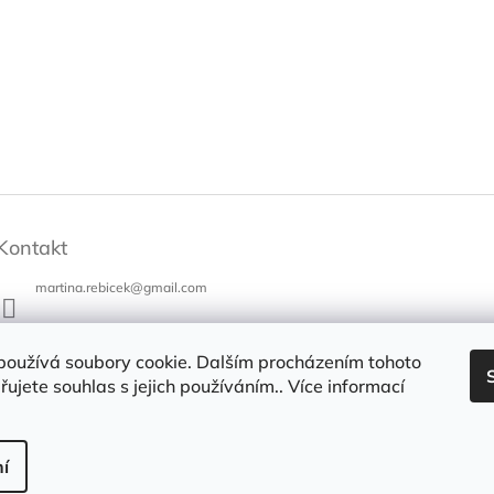
Kontakt
martina.rebicek
@
gmail.com
+420 731 973 647
používá soubory cookie. Dalším procházením tohoto
Bazar v Poli
ujete souhlas s jejich používáním.. Více informací
bazarvpoli
í
a vyhrazena.
Upravit nastavení cookies