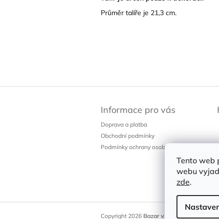
Průměr talíře je 21,3 cm.
Z
á
Informace pro vás
p
a
Doprava a platba
t
Obchodní podmínky
í
Podmínky ochrany osobních údajů
Tento web 
webu vyjadř
zde
.
Nastaven
Copyright 2026
Bazar v Poli
. Všechna práv