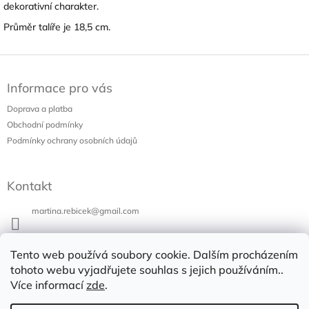
dekorativní charakter.
Průměr talíře je 18,5 cm.
Z
á
Informace pro vás
p
a
Doprava a platba
t
Obchodní podmínky
í
Podmínky ochrany osobních údajů
Kontakt
martina.rebicek
@
gmail.com
+420 731 973 647
Tento web používá soubory cookie. Dalším procházením
Bazar v Poli
tohoto webu vyjadřujete souhlas s jejich používáním..
Více informací
zde
.
bazarvpoli