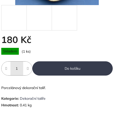
180 Kč
Měrná
Skladem
(1 ks)
cena:
Do košíku
Porcelánový dekorační talíř.
Kategorie
:
Dekorační talíře
Hmotnost
:
0.41 kg