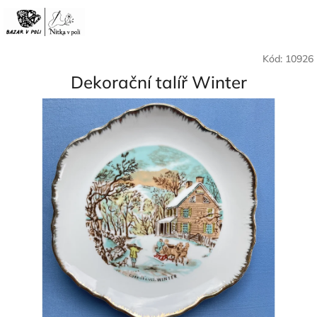
Přejít
Nák
Hledat
Přihlášení
na
CZK
obsah
koší
Kód:
10926
Dekorační talíř Winter