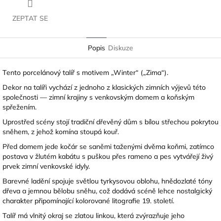
ZEPTAT SE
Popis
Diskuze
Tento porcelánový talíř s motivem „Winter“ („Zima“).
Dekor na talíři vychází z jednoho z klasických zimních výjevů této
společnosti — zimní krajiny s venkovským domem a koňským
spřežením.
Uprostřed scény stojí tradiční dřevěný dům s bílou střechou pokrytou
sněhem, z jehož komína stoupá kouř.
Před domem jede kočár se saněmi taženými dvěma koňmi, zatímco
postava v žlutém kabátu s puškou přes rameno a pes vytvářejí živý
prvek zimní venkovské idyly.
Barevné ladění spojuje světlou tyrkysovou oblohu, hnědozlaté tóny
dřeva a jemnou bělobu sněhu, což dodává scéně lehce nostalgický
charakter připomínající kolorované litografie 19. století.
Talíř má vlnitý okraj se zlatou linkou, která zvýrazňuje jeho