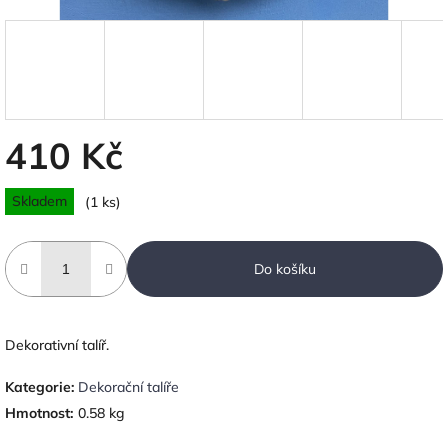
410 Kč
Měrná
Skladem
(1 ks)
cena:
Do košíku
Dekorativní talíř.
Kategorie
:
Dekorační talíře
Hmotnost
:
0.58 kg