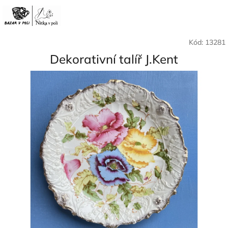
Přejít
Nák
Hledat
Přihlášení
na
CZK
obsah
koší
Kód:
13281
Dekorativní talíř J.Kent