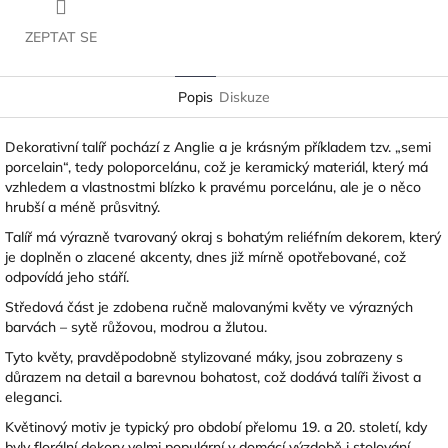
ZEPTAT SE
Popis
Diskuze
Dekorativní talíř pochází z Anglie a je krásným příkladem tzv. „semi
porcelain“, tedy poloporcelánu, což je keramický materiál, který má
vzhledem a vlastnostmi blízko k pravému porcelánu, ale je o něco
hrubší a méně průsvitný.
Talíř má výrazně tvarovaný okraj s bohatým reliéfním dekorem, který
je doplněn o zlacené akcenty, dnes již mírně opotřebované, což
odpovídá jeho stáří.
Středová část je zdobena ručně malovanými květy ve výrazných
barvách – sytě růžovou, modrou a žlutou.
Tyto květy, pravděpodobně stylizované máky, jsou zobrazeny s
důrazem na detail a barevnou bohatost, což dodává talíři živost a
eleganci.
Květinový motiv je typický pro období přelomu 19. a 20. století, kdy
byly florální dekory velmi populární v domácí výzdobě i stolování.