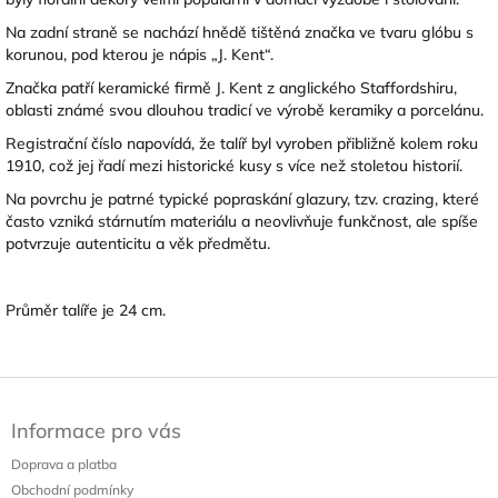
Na zadní straně se nachází hnědě tištěná značka ve tvaru glóbu s
korunou, pod kterou je nápis „J. Kent“.
Značka patří keramické firmě J. Kent z anglického Staffordshiru,
oblasti známé svou dlouhou tradicí ve výrobě keramiky a porcelánu.
Registrační číslo napovídá, že talíř byl vyroben přibližně kolem roku
1910, což jej řadí mezi historické kusy s více než stoletou historií.
Na povrchu je patrné typické popraskání glazury, tzv. crazing, které
často vzniká stárnutím materiálu a neovlivňuje funkčnost, ale spíše
potvrzuje autenticitu a věk předmětu.
Průměr talíře je 24 cm.
Z
á
Informace pro vás
p
a
Doprava a platba
t
Obchodní podmínky