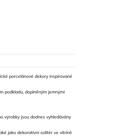
lické porcelánové dekory inspirované
ém podkladu, doplněným jemnými
ho výrobky jsou dodnes vyhledávány
é jako dekorativní solitér ve vitríně