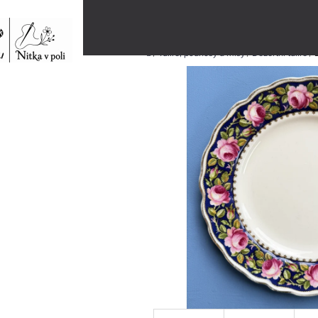
Přejít
na
obsah
Domů
/
Talíře, podnosy a mísy
/
Dezertní talíře
/