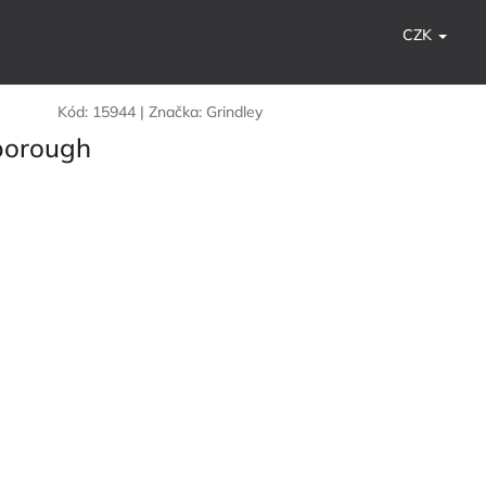
CZK
Kód:
15944
|
Značka:
Grindley
lborough