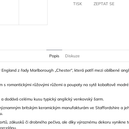
TISK
ZEPTAT SE
Popis
Diskuze
y England z řady Marlborough „Chester“, která patří mezi oblíbené ang
m s romantickými růžovými růžemi a poupaty na sytě kobaltově modr
ar a dodává celému kusu typický anglický venkovský šarm.
 k významným britským keramickým manufakturám ve Staffordshire a je
nu.
 dortů, zákusků či drobného pečiva, ale díky výraznému dekoru vynikne tak
orcelánu.