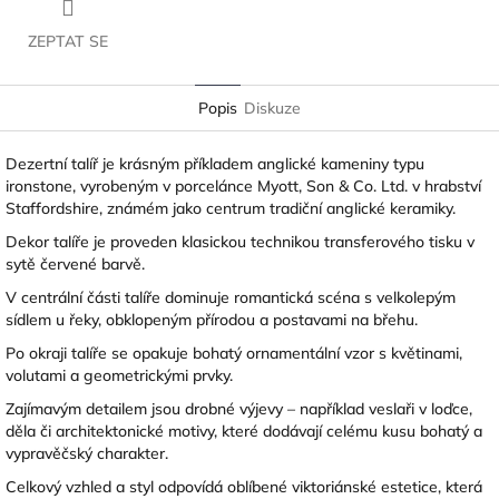
ZEPTAT SE
Popis
Diskuze
Dezertní talíř je krásným příkladem anglické kameniny typu
ironstone, vyrobeným v porcelánce Myott, Son & Co. Ltd. v hrabství
Staffordshire, známém jako centrum tradiční anglické keramiky.
Dekor talíře je proveden klasickou technikou transferového tisku v
sytě červené barvě.
V centrální části talíře dominuje romantická scéna s velkolepým
sídlem u řeky, obklopeným přírodou a postavami na břehu.
Po okraji talíře se opakuje bohatý ornamentální vzor s květinami,
volutami a geometrickými prvky.
Zajímavým detailem jsou drobné výjevy – například veslaři v loďce,
děla či architektonické motivy, které dodávají celému kusu bohatý a
vypravěčský charakter.
Celkový vzhled a styl odpovídá oblíbené viktoriánské estetice, která