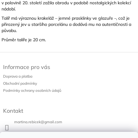
v polovině 20. století zažila obrodu v podobě nostalgických kolekcí
nádobí.
Talíř má výraznou krakeláž – jemné prasklinky ve glazuře –, což je
přirozený jev u staršího porcelánu a dodává mu na autentičnosti a
půvabu.
Průměr talíře je 20 cm.
Z
á
Informace pro vás
p
a
Doprava a platba
t
Obchodní podmínky
í
Podmínky ochrany osobních údajů
Kontakt
martina.rebicek
@
gmail.com
+420 731 973 647