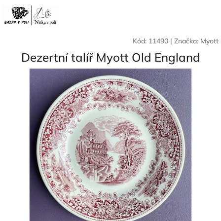
Přejít
Nák
Hledat
Přihlášení
na
CZK
obsah
koší
Kód:
11490
|
Značka:
Myott
Dezertní talíř Myott Old England