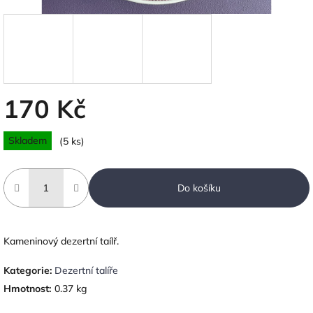
170 Kč
Měrná
Skladem
(5 ks)
cena:
Do košíku
Kameninový dezertní taílř.
Kategorie
:
Dezertní talíře
Hmotnost
:
0.37 kg