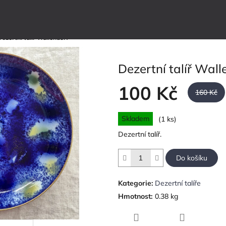
Dezertní talíř Wallendorf
Dezertní talíř Wall
100 Kč
160 Kč
Měrná
Skladem
(1 ks)
cena:
Dezertní talíř.
Do košíku
Kategorie
:
Dezertní talíře
Hmotnost
:
0.38 kg