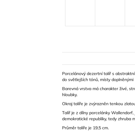
Porcelánový dezertní talíř s abstrakt
do světlejších tónů, místy doplněnými
Barevná vrstva má charakter živé, str
hloubky.
Okraj talíře je zvýrazněn tenkou zlat
Talíř je z dílny porcelánky Wallendor
demokratické republiky, tedy zhruba 
Průměr talíře je 19,5 cm.