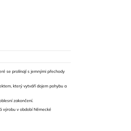
eré se prolínají s jemnými přechody
fektem, který vytváří dojem pohybu a
oblesní zakončení.
ládá výrobu v období Německé