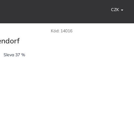
CZK
Kód:
14016
endorf
Sleva 37 %