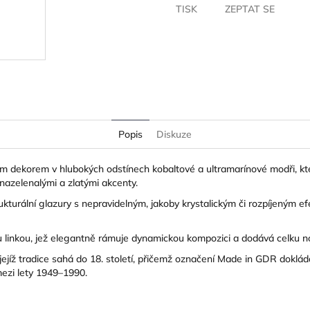
TISK
ZEPTAT SE
Popis
Diskuze
ním dekorem v hlubokých odstínech kobaltové a ultramarínové modři, kt
 nazelenalými a zlatými akcenty.
ukturální glazury s nepravidelným, jakoby krystalickým či rozpíjeným e
ou linkou, jež elegantně rámuje dynamickou kompozici a dodává celku n
f, jejíž tradice sahá do 18. století, přičemž označení Made in GDR dok
mezi lety 1949–1990.