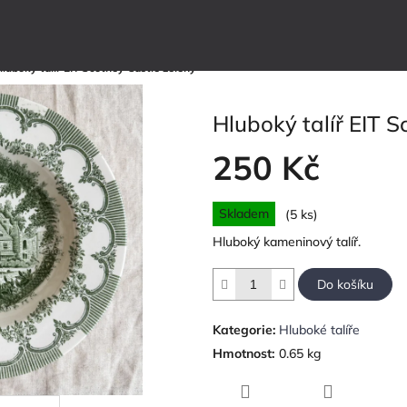
luboký talíř EIT Scotney Castle zelený
Hluboký talíř EIT S
250 Kč
Měrná
Skladem
(5 ks)
cena:
Hluboký kameninový talíř.
Do košíku
Kategorie
:
Hluboké talíře
Hmotnost
:
0.65 kg