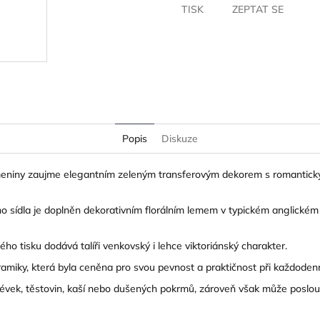
TISK
ZEPTAT SE
Popis
Diskuze
kameniny zaujme elegantním zeleným transferovým dekorem s romantic
 sídla je doplněn dekorativním florálním lemem v typickém anglickém 
ho tisku dodává talíři venkovský i lehce viktoriánský charakter.
eramiky, která byla ceněna pro svou pevnost a praktičnost při každoden
lévek, těstovin, kaší nebo dušených pokrmů, zároveň však může posloužit