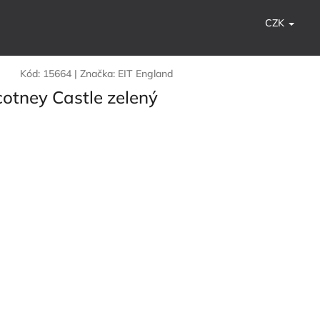
CZK
Kód:
15664
|
Značka:
EIT England
cotney Castle zelený