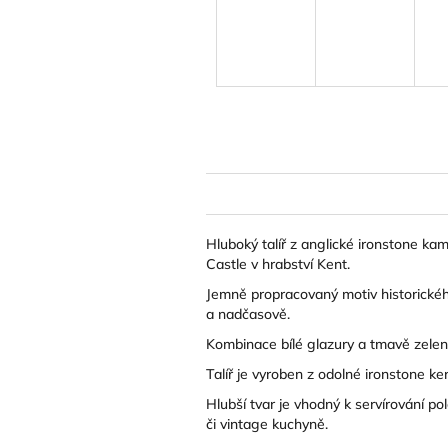
Hluboký talíř z anglické ironstone 
Castle v hrabství Kent.
Jemně propracovaný motiv historického
a nadčasově.
Kombinace bílé glazury a tmavě zelené
Talíř je vyroben z odolné ironstone k
Hlubší tvar je vhodný k servírování po
či vintage kuchyně.