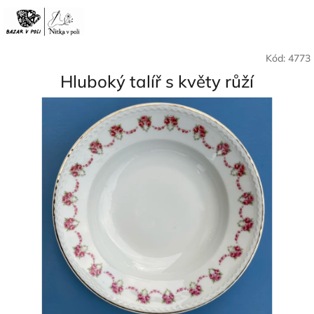
Přejít
Nák
Hledat
Přihlášení
na
CZK
obsah
koší
Kód:
4773
Hluboký talíř s květy růží