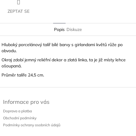
ZEPTAT SE
Popis
Diskuze
Hluboký porcelánový talíř bílé barvy s girlandami květů růže po
obvodu.
Okraj zdobí jemný reliéfní dekor a zlatá linka, ta je již místy lehce
ošoupaná.
Průměr talíře 24,5 cm.
Z
á
Informace pro vás
p
a
Doprava a platba
t
Obchodní podmínky
í
Podmínky ochrany osobních údajů