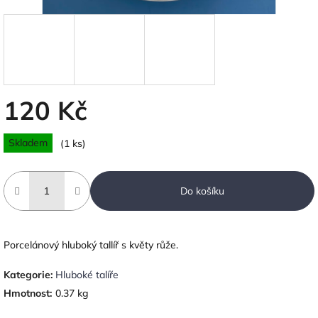
120 Kč
Měrná
Skladem
(1 ks)
cena:
Do košíku
Porcelánový hluboký tallíř s květy růže.
Kategorie
:
Hluboké talíře
Hmotnost
:
0.37 kg