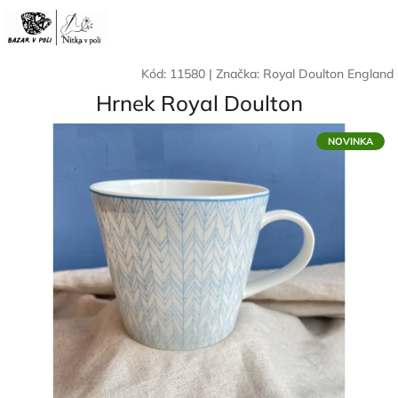
Přejít
Nák
Hledat
Přihlášení
na
CZK
obsah
koší
Kód:
11580
|
Značka:
Royal Doulton England
Hrnek Royal Doulton
NOVINKA