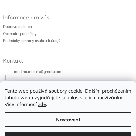
Z
á
Informace pro vás
p
a
Doprava a platba
t
Obchodní podmínky
í
Podmínky ochrany osobních údajů
Kontakt
martina.rebicek
@
gmail.com
+420 731 973 647
Tento web používá soubory cookie. Dalším procházením
Bazar v Poli
tohoto webu vyjadřujete souhlas s jejich používáním..
Více informací
zde
.
bazarvpoli
Nastavení