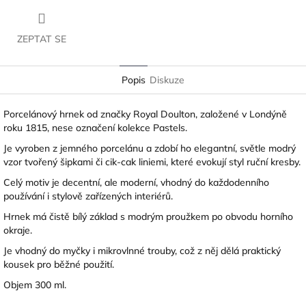
ZEPTAT SE
Popis
Diskuze
Porcelánový hrnek od značky Royal Doulton, založené v Londýně
roku 1815, nese označení kolekce Pastels.
Je vyroben z jemného porcelánu a zdobí ho elegantní, světle modrý
vzor tvořený šipkami či cik-cak liniemi, které evokují styl ruční kresby.
Celý motiv je decentní, ale moderní, vhodný do každodenního
používání i stylově zařízených interiérů.
Hrnek má čistě bílý základ s modrým proužkem po obvodu horního
okraje.
Je vhodný do myčky i mikrovlnné trouby, což z něj dělá praktický
kousek pro běžné použití.
Objem 300 ml.