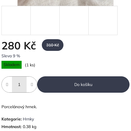
280 Kč
310 Kč
Sleva 9 %
Měrná
Skladem
(1 ks)
cena:
Do košíku
Porcelánový hrnek.
Kategorie
:
Hrnky
Hmotnost
:
0.38 kg