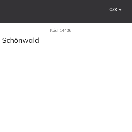
CZK
Kód:
14406
m Schönwald