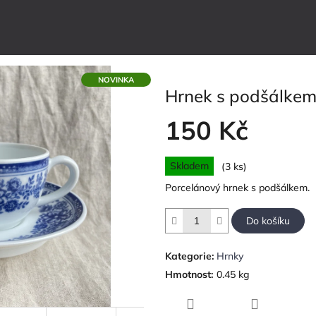
NOVINKA
Hrnek s podšálke
150 Kč
Měrná
Skladem
(3 ks)
cena:
Porcelánový hrnek s podšálkem.
Do košíku
Kategorie
:
Hrnky
Hmotnost
:
0.45 kg