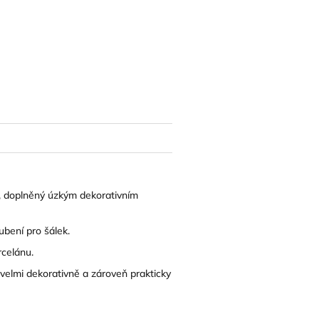
u, doplněný úzkým dekorativním
ubení pro šálek.
rcelánu.
elmi dekorativně a zároveň prakticky