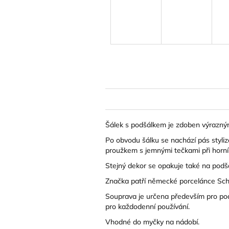
Šálek s podšálkem je zdoben výrazn
Po obvodu šálku se nachází pás styli
proužkem s jemnými tečkami při horním
Stejný dekor se opakuje také na podšá
Značka patří německé porcelánce Schö
Souprava je určena především pro pod
pro každodenní používání.
Vhodné do myčky na nádobí.