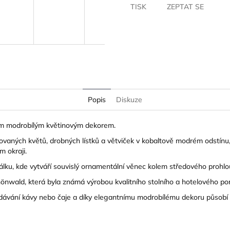
TISK
ZEPTAT SE
Popis
Diskuze
ým modrobílým květinovým dekorem.
zovaných květů, drobných lístků a větviček v kobaltově modrém odstín
 okraji.
lku, kde vytváří souvislý ornamentální věnec kolem středového prohlo
nwald, která byla známá výrobou kvalitního stolního a hotelového po
ávání kávy nebo čaje a díky elegantnímu modrobílému dekoru působí v