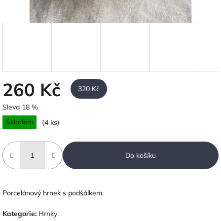
260 Kč
320 Kč
Sleva 18 %
Měrná
Skladem
(4 ks)
cena:
Do košíku
Porcelánový hrnek s podšálkem.
Kategorie
:
Hrnky