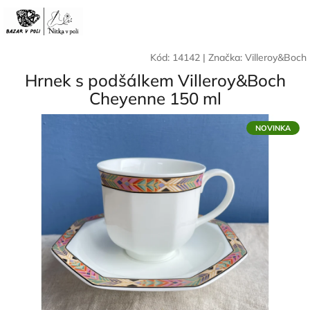
Přejít
Nák
Hledat
Přihlášení
na
CZK
obsah
koší
Kód:
14142
|
Značka:
Villeroy&Boch
Hrnek s podšálkem Villeroy&Boch
Cheyenne 150 ml
NOVINKA