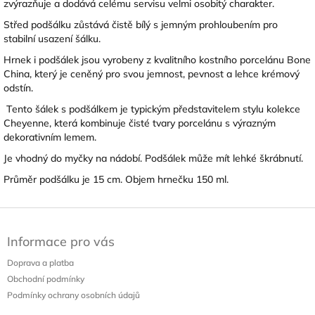
zvýrazňuje a dodává celému servisu velmi osobitý charakter.
Střed podšálku zůstává čistě bílý s jemným prohloubením pro
stabilní usazení šálku.
Hrnek i podšálek jsou vyrobeny z kvalitního kostního porcelánu Bone
China, který je ceněný pro svou jemnost, pevnost a lehce krémový
odstín.
Tento šálek s podšálkem je typickým představitelem stylu kolekce
Cheyenne, která kombinuje čisté tvary porcelánu s výrazným
dekorativním lemem.
Je vhodný do myčky na nádobí. Podšálek může mít lehké škrábnutí.
Průměr podšálku je 15 cm. Objem hrnečku 150 ml.
Z
á
Informace pro vás
p
a
Doprava a platba
t
Obchodní podmínky
í
Podmínky ochrany osobních údajů