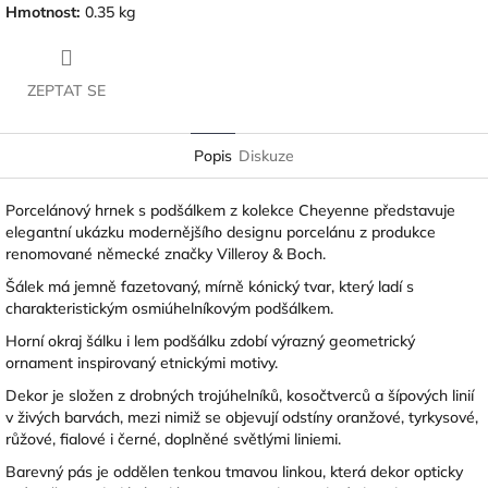
Hmotnost
:
0.35 kg
ZEPTAT SE
Popis
Diskuze
Porcelánový hrnek s podšálkem z kolekce Cheyenne představuje
elegantní ukázku modernějšího designu porcelánu z produkce
renomované německé značky
Villeroy & Boch
.
Šálek má jemně fazetovaný, mírně kónický tvar, který ladí s
charakteristickým osmiúhelníkovým podšálkem.
Horní okraj šálku i lem podšálku zdobí výrazný geometrický
ornament inspirovaný etnickými motivy.
Dekor je složen z drobných trojúhelníků, kosočtverců a šípových linií
v živých barvách, mezi nimiž se objevují odstíny oranžové, tyrkysové,
růžové, fialové i černé, doplněné světlými liniemi.
Barevný pás je oddělen tenkou tmavou linkou, která dekor opticky