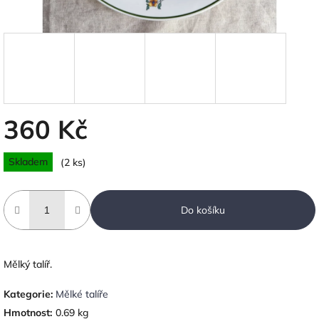
360 Kč
Měrná
Skladem
(2 ks)
cena:
Do košíku
Mělký talíř.
Kategorie
:
Mělké talíře
Hmotnost
:
0.69 kg