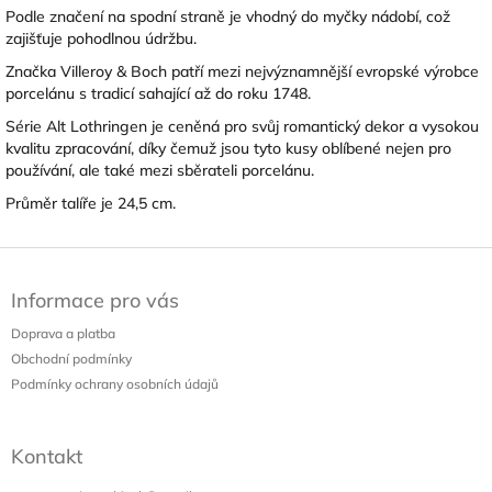
Podle značení na spodní straně je vhodný do myčky nádobí, což
zajišťuje pohodlnou údržbu.
Značka
Villeroy & Boch
patří mezi nejvýznamnější evropské výrobce
porcelánu s tradicí sahající až do roku 1748.
Série Alt Lothringen je ceněná pro svůj romantický dekor a vysokou
kvalitu zpracování, díky čemuž jsou tyto kusy oblíbené nejen pro
používání, ale také mezi sběrateli porcelánu.
Průměr talíře je 24,5 cm.
Z
á
Informace pro vás
p
a
Doprava a platba
t
Obchodní podmínky
í
Podmínky ochrany osobních údajů
Kontakt