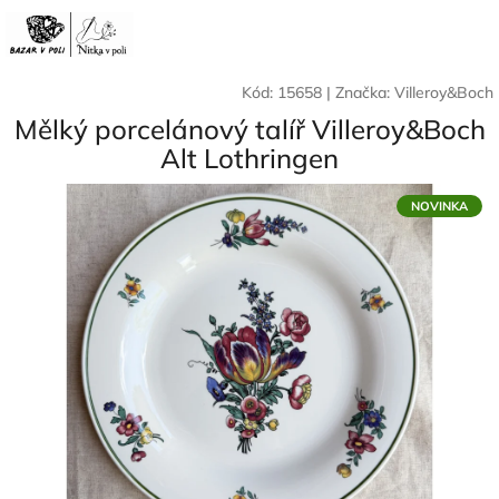
Přejít
Nák
Hledat
Přihlášení
na
CZK
obsah
koší
Kód:
15658
|
Značka:
Villeroy&Boch
Mělký porcelánový talíř Villeroy&Boch
Alt Lothringen
NOVINKA