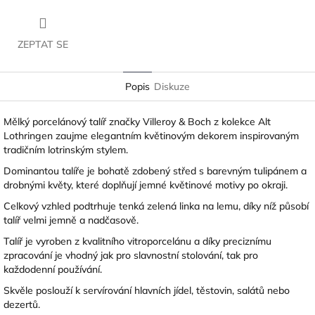
ZEPTAT SE
Popis
Diskuze
Mělký porcelánový talíř značky
Villeroy & Boch
z kolekce Alt
Lothringen zaujme elegantním květinovým dekorem inspirovaným
tradičním lotrinským stylem.
Dominantou talíře je bohatě zdobený střed s barevným tulipánem a
drobnými květy, které doplňují jemné květinové motivy po okraji.
Celkový vzhled podtrhuje tenká zelená linka na lemu, díky níž působí
talíř velmi jemně a nadčasově.
Talíř je vyroben z kvalitního vitroporcelánu a díky preciznímu
zpracování je vhodný jak pro slavnostní stolování, tak pro
každodenní používání.
Skvěle poslouží k servírování hlavních jídel, těstovin, salátů nebo
dezertů.