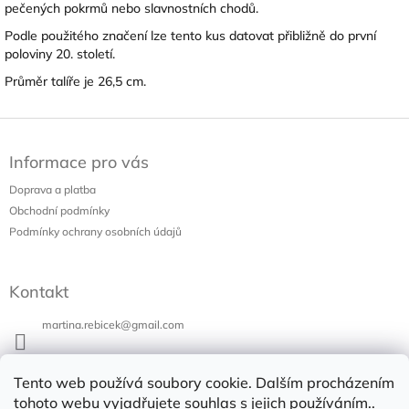
pečených pokrmů nebo slavnostních chodů.
Podle použitého značení lze tento kus datovat přibližně do první
poloviny 20. století.
Průměr talíře je 26,5 cm.
Z
á
Informace pro vás
p
a
Doprava a platba
t
Obchodní podmínky
í
Podmínky ochrany osobních údajů
Kontakt
martina.rebicek
@
gmail.com
+420 731 973 647
Tento web používá soubory cookie. Dalším procházením
Bazar v Poli
tohoto webu vyjadřujete souhlas s jejich používáním..