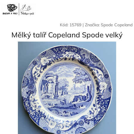
Přejít
Nák
Hledat
Přihlášení
na
CZK
obsah
koší
Kód:
15769
|
Značka:
Spode Copeland
Mělký talíř Copeland Spode velký