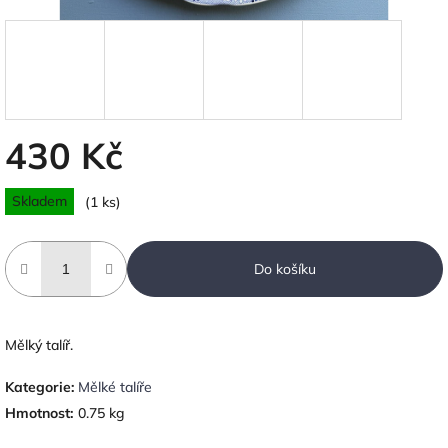
430 Kč
Měrná
Skladem
(1 ks)
cena:
Do košíku
Mělký talíř.
Kategorie
:
Mělké talíře
Hmotnost
:
0.75 kg