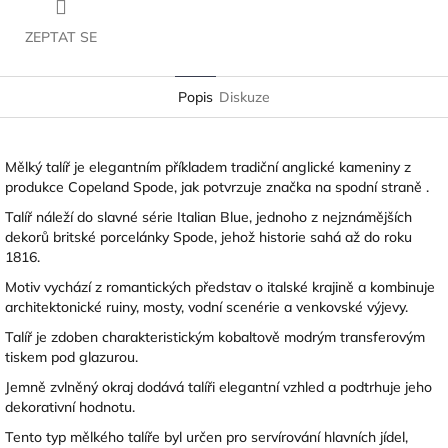
ZEPTAT SE
Popis
Diskuze
Mělký talíř je elegantním příkladem tradiční anglické kameniny z
produkce Copeland Spode, jak potvrzuje značka na spodní straně .
Talíř náleží do slavné série Italian Blue, jednoho z nejznámějších
dekorů britské porcelánky Spode, jehož historie sahá až do roku
1816.
Motiv vychází z romantických představ o italské krajině a kombinuje
architektonické ruiny, mosty, vodní scenérie a venkovské výjevy.
Talíř je zdoben charakteristickým kobaltově modrým transferovým
tiskem pod glazurou.
Jemně zvlněný okraj dodává talíři elegantní vzhled a podtrhuje jeho
dekorativní hodnotu.
Tento typ mělkého talíře byl určen pro servírování hlavních jídel,