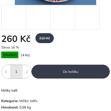
260 Kč
310 Kč
Sleva 16 %
Měrná
Skladem
(4 ks)
cena:
Do košíku
Mělký talíř.
Kategorie
:
Mělké talíře
Hmotnost
:
0.58 kg