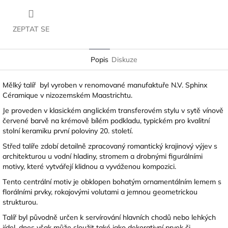
ZEPTAT SE
Popis
Diskuze
Mělký talíř byl vyroben v renomované manufaktuře
N.V. Sphinx
Céramique
v nizozemském Maastrichtu.
Je proveden v klasickém anglickém transferovém stylu v sytě vínově
červené barvě na krémově bílém podkladu, typickém pro kvalitní
stolní keramiku první poloviny 20. století.
Střed talíře zdobí detailně zpracovaný romantický krajinový výjev s
architekturou u vodní hladiny, stromem a drobnými figurálními
motivy, které vytvářejí klidnou a vyváženou kompozici.
Tento centrální motiv je obklopen bohatým ornamentálním lemem s
florálními prvky, rokajovými volutami a jemnou geometrickou
strukturou.
Talíř byl původně určen k servírování hlavních chodů nebo lehkých
jídel, dnes však může sloužit také jako dekorativní prvek či