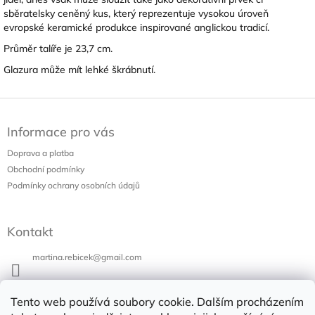
sběratelsky ceněný kus, který reprezentuje vysokou úroveň
evropské keramické produkce inspirované anglickou tradicí.
Průměr talíře je 23,7 cm.
Glazura může mít lehké škrábnutí.
Z
á
Informace pro vás
p
a
Doprava a platba
t
Obchodní podmínky
í
Podmínky ochrany osobních údajů
Kontakt
martina.rebicek
@
gmail.com
+420 731 973 647
Tento web používá soubory cookie. Dalším procházením
Bazar v Poli