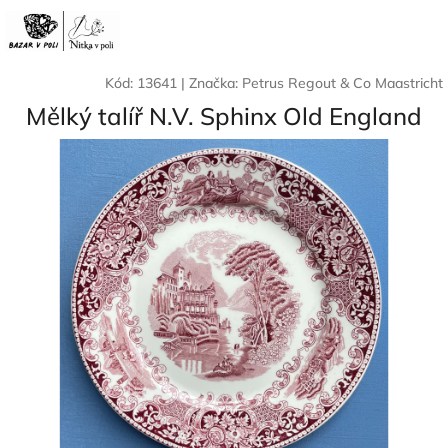
Přejít
Nák
Hledat
Přihlášení
na
CZK
obsah
koší
Kód:
13641
|
Značka:
Petrus Regout & Co Maastricht
Mělký talíř N.V. Sphinx Old England