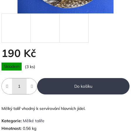
190 Kč
Měrná
Skladem
(3 ks)
cena:
Do košíku
Mělký talíř vhodný k servírování hlavních jídel.
Kategorie
:
Mělké talíře
Hmotnost
:
0.56 kg