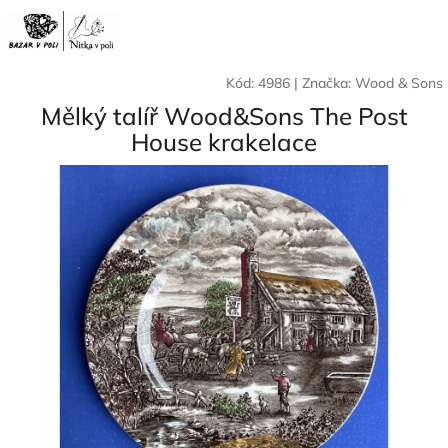
Přejít
Nák
Hledat
Přihlášení
na
CZK
obsah
koší
Kód:
4986
|
Značka:
Wood & Sons
Mělký talíř Wood&Sons The Post
House krakelace