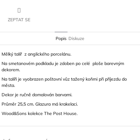
ZEPTAT SE
Popis
Diskuze
Mělký talíř z anglického porcelánu.
Na smetanovém podkladu je zdoben po celé ploše barevným
dekorem.
Na talíři je vyobrazen poštovní vůz tažený koňmi při příjezdu do
města.
Dekor je ručně domalován barvami.
Průměr 25,5 cm. Glazura má krakelaci.
Wood&Sons kolekce The Post House.
Z
á