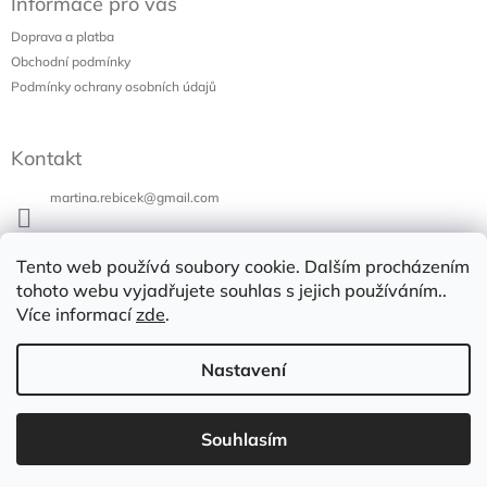
Informace pro vás
p
a
Doprava a platba
t
Obchodní podmínky
í
Podmínky ochrany osobních údajů
Kontakt
martina.rebicek
@
gmail.com
+420 731 973 647
Tento web používá soubory cookie. Dalším procházením
Bazar v Poli
tohoto webu vyjadřujete souhlas s jejich používáním..
Více informací
zde
.
bazarvpoli
Nastavení
Copyright 2026
Bazar v Poli
. Všechna práva vyhrazena.
Vytvořil Shoptet
Souhlasím
Upravit nastavení cookies