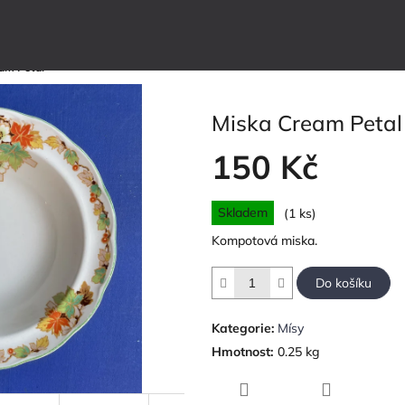
am Petal
Miska Cream Petal
150 Kč
Měrná
Skladem
(1 ks)
cena:
Kompotová miska.
Do košíku
Kategorie
:
Mísy
Hmotnost
:
0.25 kg