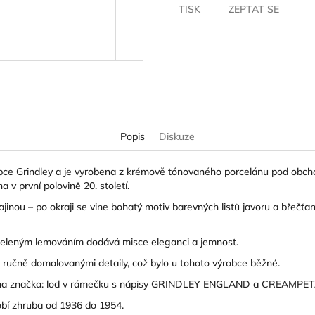
TISK
ZEPTAT SE
Popis
Diskuze
obce Grindley a je vyrobena z krémově tónovaného porcelánu pod obch
a v první polovině 20. století.
ajinou – po okraji se vine bohatý motiv barevných listů javoru a břečť
 zeleným lemováním dodává misce eleganci a jemnost.
ručně domalovanými detaily, což bylo u tohoto výrobce běžné.
čena značka: loď v rámečku s nápisy GRINDLEY ENGLAND a CREAMPET
obí zhruba od 1936 do 1954.