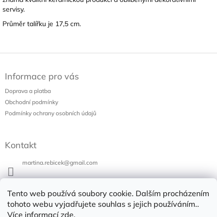
servisy.
Průměr talířku je 17,5 cm.
Z
á
Informace pro vás
p
a
Doprava a platba
t
Obchodní podmínky
í
Podmínky ochrany osobních údajů
Kontakt
martina.rebicek
@
gmail.com
+420 731 973 647
Tento web používá soubory cookie. Dalším procházením
Bazar v Poli
tohoto webu vyjadřujete souhlas s jejich používáním..
Více informací
zde
.