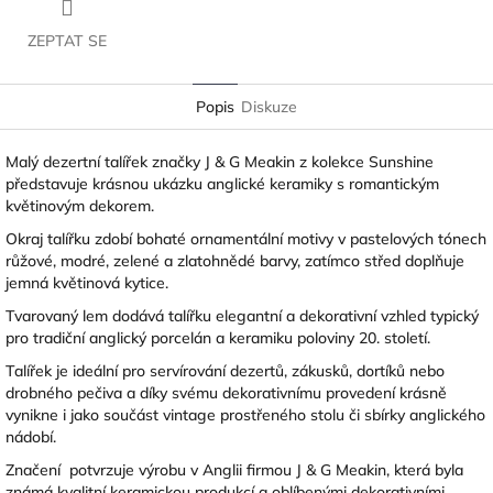
ZEPTAT SE
Popis
Diskuze
Malý dezertní talířek značky
J & G Meakin
z kolekce Sunshine
představuje krásnou ukázku anglické keramiky s romantickým
květinovým dekorem.
Okraj talířku zdobí bohaté ornamentální motivy v pastelových tónech
růžové, modré, zelené a zlatohnědé barvy, zatímco střed doplňuje
jemná květinová kytice.
Tvarovaný lem dodává talířku elegantní a dekorativní vzhled typický
pro tradiční anglický porcelán a keramiku poloviny 20. století.
Talířek je ideální pro servírování dezertů, zákusků, dortíků nebo
drobného pečiva a díky svému dekorativnímu provedení krásně
vynikne i jako součást vintage prostřeného stolu či sbírky anglického
nádobí.
Značení potvrzuje výrobu v Anglii firmou
J & G Meakin
, která byla
známá kvalitní keramickou produkcí a oblíbenými dekorativními