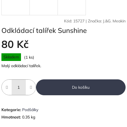
Kód:
15727
|
Značka:
J.&G. Meakin
Odkládací talířek Sunshine
80 Kč
Měrná
Skladem
(1 ks)
cena:
Malý odkládací talířek.
Do košíku
Kategorie
:
Podšálky
Hmotnost
:
0.35 kg