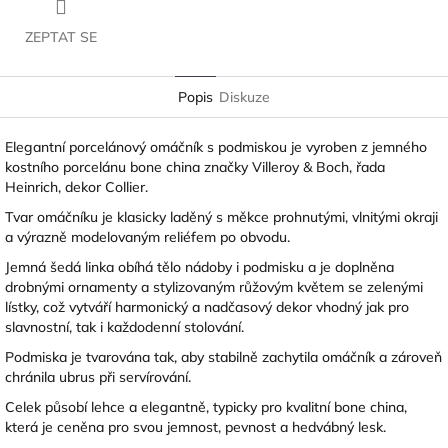
ZEPTAT SE
Popis
Diskuze
Elegantní porcelánový omáčník s podmiskou je vyroben z jemného
kostního porcelánu bone china značky
Villeroy & Boch
, řada
Heinrich, dekor Collier.
Tvar omáčníku je klasicky laděný s měkce prohnutými, vlnitými okraji
a výrazně modelovaným reliéfem po obvodu.
Jemná šedá linka obíhá tělo nádoby i podmisku a je doplněna
drobnými ornamenty a stylizovaným růžovým květem se zelenými
lístky, což vytváří harmonický a nadčasový dekor vhodný jak pro
slavnostní, tak i každodenní stolování.
Podmiska je tvarována tak, aby stabilně zachytila omáčník a zároveň
chránila ubrus při servírování.
Celek působí lehce a elegantně, typicky pro kvalitní bone china,
která je ceněna pro svou jemnost, pevnost a hedvábný lesk.