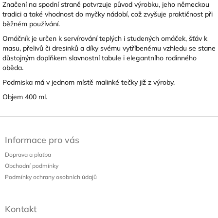
Značení na spodní straně potvrzuje původ výrobku, jeho německou
tradici a také vhodnost do myčky nádobí, což zvyšuje praktičnost při
běžném používání.
Omáčník je určen k servírování teplých i studených omáček, šťáv k
masu, přelivů či dresinků a díky svému vytříbenému vzhledu se stane
důstojným doplňkem slavnostní tabule i elegantního rodinného
oběda.
Podmiska má v jednom místě malinké tečky již z výroby.
Objem 400 ml.
Z
á
Informace pro vás
p
a
Doprava a platba
t
Obchodní podmínky
í
Podmínky ochrany osobních údajů
Kontakt