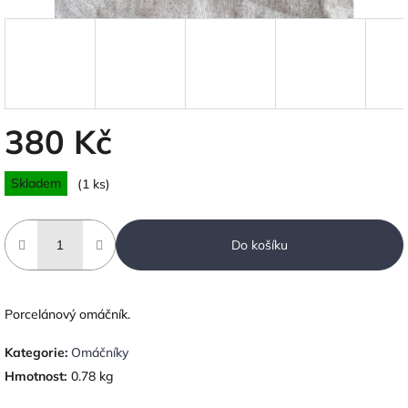
380 Kč
Měrná
Skladem
(1 ks)
cena:
Do košíku
Porcelánový omáčník.
Kategorie
:
Omáčníky
Hmotnost
:
0.78 kg