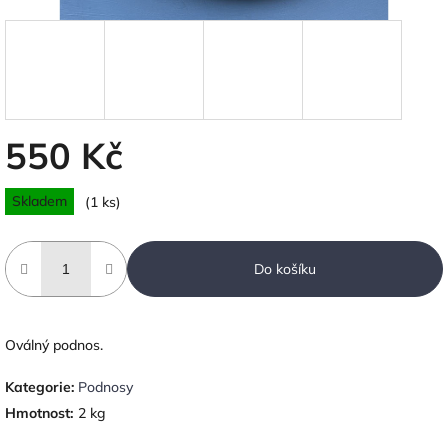
550 Kč
Měrná
Skladem
(1 ks)
cena:
Do košíku
Oválný podnos.
Kategorie
:
Podnosy
Hmotnost
:
2 kg