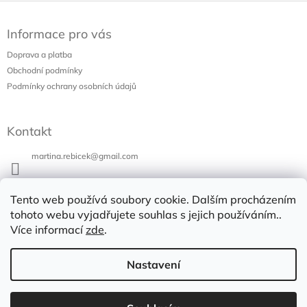
Z
á
Informace pro vás
p
a
Doprava a platba
t
Obchodní podmínky
í
Podmínky ochrany osobních údajů
Kontakt
martina.rebicek
@
gmail.com
+420 731 973 647
Tento web používá soubory cookie. Dalším procházením
Bazar v Poli
tohoto webu vyjadřujete souhlas s jejich používáním..
Více informací
zde
.
bazarvpoli
Nastavení
Copyright 2026
Bazar v Poli
. Všechna práva vyhrazena.
Vytvořil Shoptet