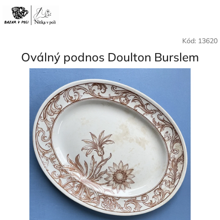
Přejít
Nák
Hledat
Přihlášení
na
CZK
obsah
koší
Kód:
13620
Oválný podnos Doulton Burslem