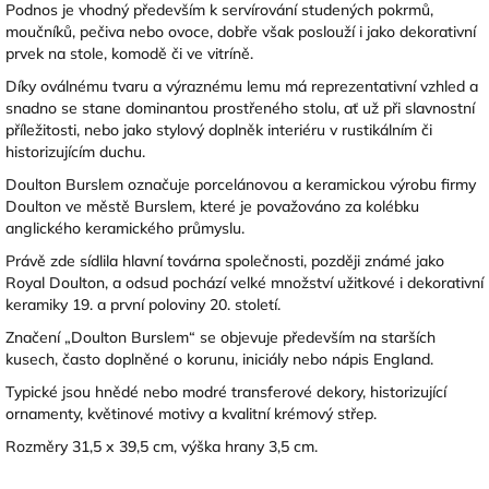
Podnos je vhodný především k servírování studených pokrmů,
moučníků, pečiva nebo ovoce, dobře však poslouží i jako dekorativní
prvek na stole, komodě či ve vitríně.
Díky oválnému tvaru a výraznému lemu má reprezentativní vzhled a
snadno se stane dominantou prostřeného stolu, ať už při slavnostní
příležitosti, nebo jako stylový doplněk interiéru v rustikálním či
historizujícím duchu.
Doulton
Burslem označuje porcelánovou a keramickou výrobu firmy
Doulton ve městě
Burslem
, které je považováno za kolébku
anglického keramického průmyslu.
Právě zde sídlila hlavní továrna společnosti, později známé jako
Royal Doulton, a odsud pochází velké množství užitkové i dekorativní
keramiky 19. a první poloviny 20. století.
Značení „Doulton Burslem“ se objevuje především na starších
kusech, často doplněné o korunu, iniciály nebo nápis England.
Typické jsou hnědé nebo modré transferové dekory, historizující
ornamenty, květinové motivy a kvalitní krémový střep.
Rozměry 31,5 x 39,5 cm, výška hrany 3,5 cm.