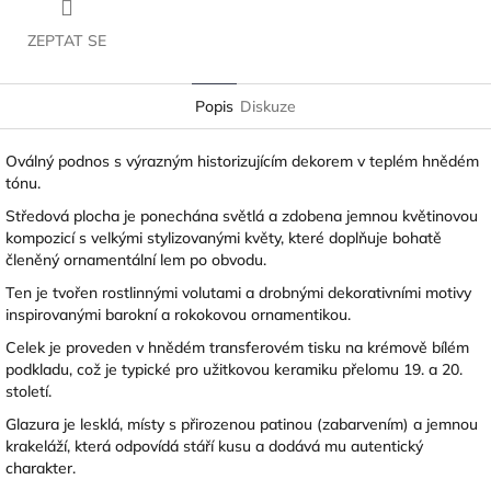
ZEPTAT SE
Popis
Diskuze
Oválný podnos s výrazným historizujícím dekorem v teplém hnědém
tónu.
Středová plocha je ponechána světlá a zdobena jemnou květinovou
kompozicí s velkými stylizovanými květy, které doplňuje bohatě
členěný ornamentální lem po obvodu.
Ten je tvořen rostlinnými volutami a drobnými dekorativními motivy
inspirovanými barokní a rokokovou ornamentikou.
Celek je proveden v hnědém transferovém tisku na krémově bílém
podkladu, což je typické pro užitkovou keramiku přelomu 19. a 20.
století.
Glazura je lesklá, místy s přirozenou patinou (zabarvením) a jemnou
krakeláží, která odpovídá stáří kusu a dodává mu autentický
charakter.