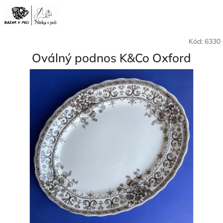
Přejít
Nák
Hledat
Přihlášení
na
CZK
obsah
koší
Kód:
6330
Oválný podnos K&Co Oxford