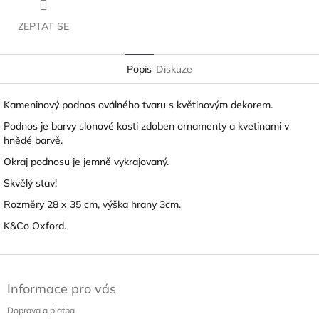
ZEPTAT SE
Popis
Diskuze
Kameninový podnos oválného tvaru s květinovým dekorem.
Podnos je barvy slonové kosti zdoben ornamenty a kvetinami v
hnědé barvě.
Okraj podnosu je jemně vykrajovaný.
Skvělý stav!
Rozměry 28 x 35 cm, výška hrany 3cm.
K&Co Oxford.
Z
á
Informace pro vás
p
a
Doprava a platba