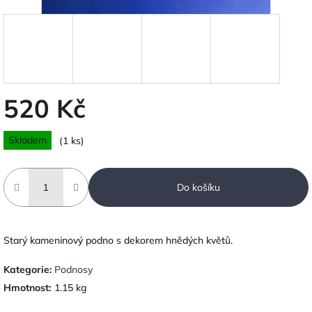
520 Kč
Měrná
Skladem
(1 ks)
cena:
Do košíku
Starý kameninový podno s dekorem hnědých květů.
Kategorie
:
Podnosy
Hmotnost
:
1.15 kg