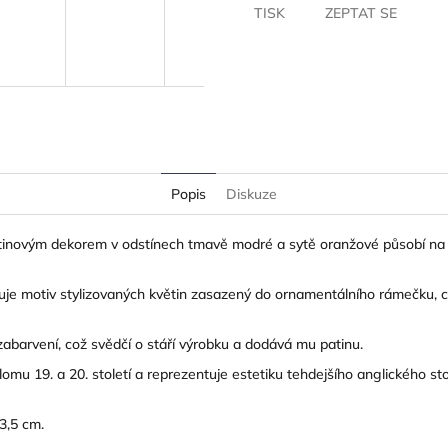
TISK
ZEPTAT SE
Popis
Diskuze
novým dekorem v odstínech tmavě modré a sytě oranžové působí na pr
kuje motiv stylizovaných květin zasazený do ornamentálního rámečku, 
abarvení, což svědčí o stáří výrobku a dodává mu patinu.
u 19. a 20. století a reprezentuje estetiku tehdejšího anglického st
3,5 cm.