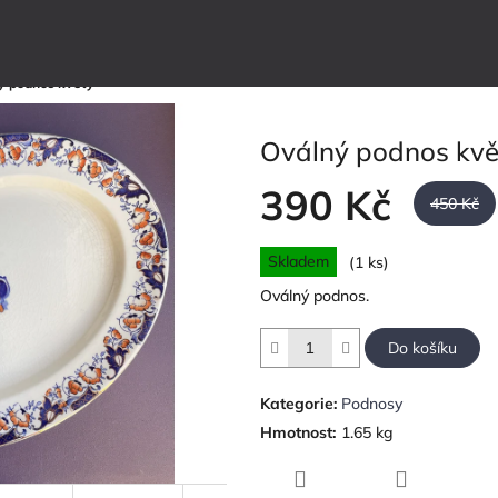
ý podnos květy
Oválný podnos kvě
390 Kč
450 Kč
Měrná
Skladem
(1 ks)
cena:
Oválný podnos.
Do košíku
Kategorie
:
Podnosy
Hmotnost
:
1.65 kg