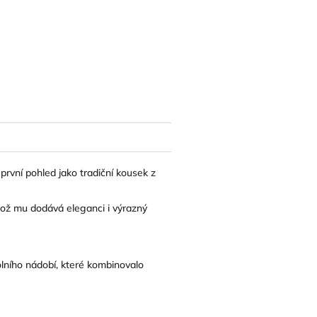
vní pohled jako tradiční kousek z
což mu dodává eleganci i výrazný
olního nádobí, které kombinovalo