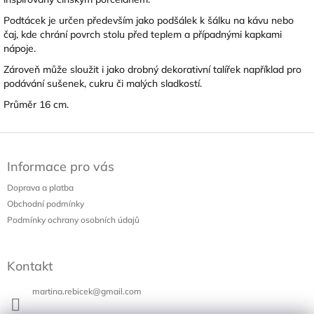
Podtácek je určen především jako podšálek k šálku na kávu nebo
čaj, kde chrání povrch stolu před teplem a případnými kapkami
nápoje.
Zároveň může sloužit i jako drobný dekorativní talířek například pro
podávání sušenek, cukru či malých sladkostí.
Průměr 16 cm.
Z
á
Informace pro vás
p
a
Doprava a platba
t
Obchodní podmínky
í
Podmínky ochrany osobních údajů
Kontakt
martina.rebicek
@
gmail.com