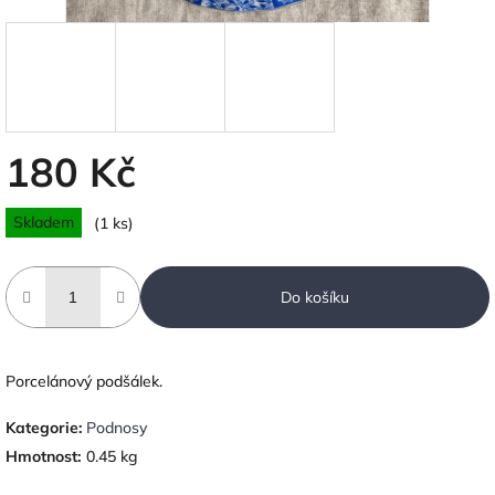
180 Kč
Měrná
Skladem
(1 ks)
cena:
Do košíku
Porcelánový podšálek.
Kategorie
:
Podnosy
Hmotnost
:
0.45 kg