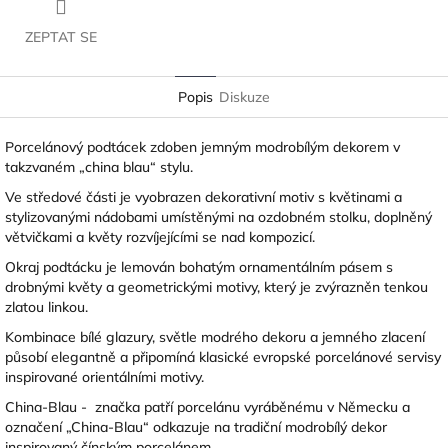
ZEPTAT SE
Popis
Diskuze
Porcelánový podtácek zdoben jemným modrobílým dekorem v
takzvaném „china blau“ stylu.
Ve středové části je vyobrazen dekorativní motiv s květinami a
stylizovanými nádobami umístěnými na ozdobném stolku, doplněný
větvičkami a květy rozvíjejícími se nad kompozicí.
Okraj podtácku je lemován bohatým ornamentálním pásem s
drobnými květy a geometrickými motivy, který je zvýrazněn tenkou
zlatou linkou.
Kombinace bílé glazury, světle modrého dekoru a jemného zlacení
působí elegantně a připomíná klasické evropské porcelánové servisy
inspirované orientálními motivy.
China-Blau - značka patří porcelánu vyráběnému v Německu a
označení „China-Blau“ odkazuje na tradiční modrobílý dekor
inspirovaný čínským porcelánem.