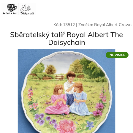
Přejít
Nák
Hledat
Přihlášení
na
CZK
obsah
koší
Kód:
13512
|
Značka:
Royal Albert Crown
Sběratelský talíř Royal Albert The
Daisychain
NOVINKA