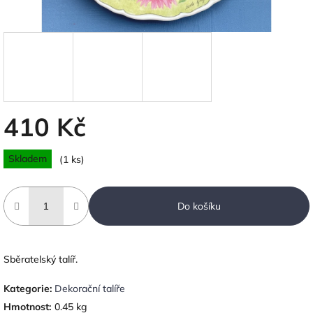
410 Kč
Měrná
Skladem
(1 ks)
cena:
Do košíku
Sběratelský talíř.
Kategorie
:
Dekorační talíře
Hmotnost
:
0.45 kg