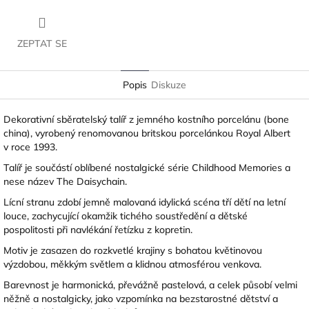
ZEPTAT SE
Popis
Diskuze
Dekorativní sběratelský talíř z jemného kostního porcelánu (bone
china), vyrobený renomovanou britskou porcelánkou
Royal Albert
v roce 1993.
Talíř je součástí oblíbené nostalgické série Childhood Memories a
nese název The Daisychain.
Lícní stranu zdobí jemně malovaná idylická scéna tří dětí na letní
louce, zachycující okamžik tichého soustředění a dětské
pospolitosti při navlékání řetízku z kopretin.
Motiv je zasazen do rozkvetlé krajiny s bohatou květinovou
výzdobou, měkkým světlem a klidnou atmosférou venkova.
Barevnost je harmonická, převážně pastelová, a celek působí velmi
něžně a nostalgicky, jako vzpomínka na bezstarostné dětství a