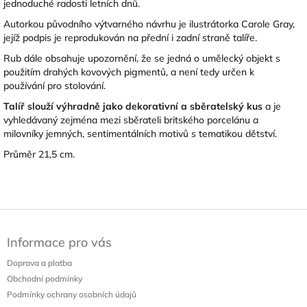
jednoduché radosti letních dnů.
Autorkou původního výtvarného návrhu je ilustrátorka
Carole Gray
,
jejíž podpis je reprodukován na přední i zadní straně talíře.
Rub dále obsahuje upozornění, že se jedná o umělecký objekt s
použitím drahých kovových pigmentů, a není tedy určen k
používání pro stolování.
Talíř slouží výhradně jako dekorativní a sběratelský kus
a je
vyhledávaný zejména mezi sběrateli britského porcelánu a
milovníky jemných, sentimentálních motivů s tematikou dětství.
Průměr 21,5 cm.
Z
á
Informace pro vás
p
a
Doprava a platba
t
Obchodní podmínky
í
Podmínky ochrany osobních údajů