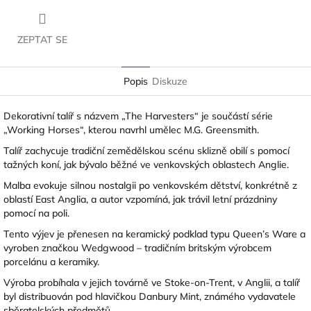
ZEPTAT SE
Popis
Diskuze
Dekorativní talíř s názvem „The Harvesters“ je součástí série
„Working Horses“, kterou navrhl umělec M.G. Greensmith.
Talíř zachycuje tradiční zemědělskou scénu sklizně obilí s pomocí
tažných koní, jak bývalo běžné ve venkovských oblastech Anglie.
Malba evokuje silnou nostalgii po venkovském dětství, konkrétně z
oblastí East Anglia, a autor vzpomíná, jak trávil letní prázdniny
pomocí na poli.
Tento výjev je přenesen na keramický podklad typu Queen’s Ware a
vyroben značkou Wedgwood – tradičním britským výrobcem
porcelánu a keramiky.
Výroba probíhala v jejich továrně ve Stoke-on-Trent, v Anglii, a talíř
byl distribuován pod hlavičkou Danbury Mint, známého vydavatele
sběratelských předmětů.