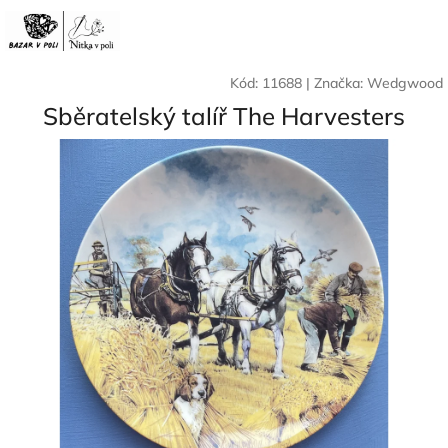
Přejít
Nák
Hledat
Přihlášení
na
CZK
obsah
koší
Kód:
11688
|
Značka:
Wedgwood
Sběratelský talíř The Harvesters