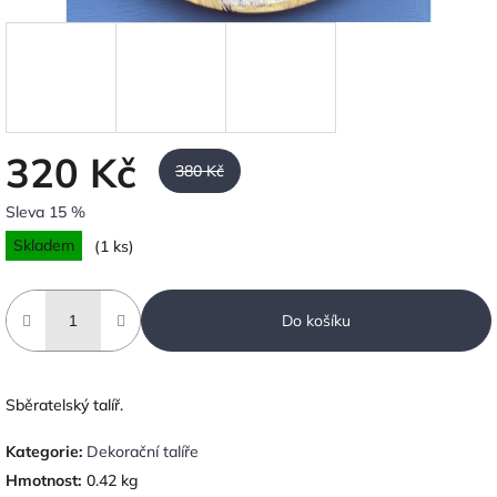
320 Kč
380 Kč
Sleva 15 %
Měrná
Skladem
(1 ks)
cena:
Do košíku
Sběratelský talíř.
Kategorie
:
Dekorační talíře
Hmotnost
:
0.42 kg