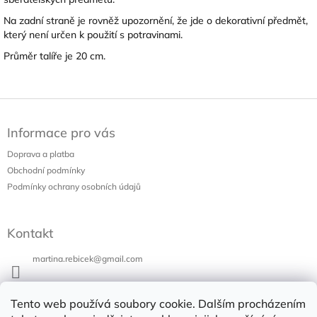
Na zadní straně je rovněž upozornění, že jde o dekorativní předmět,
který není určen k použití s potravinami.
Průměr talíře je 20 cm.
Z
á
Informace pro vás
p
a
Doprava a platba
t
Obchodní podmínky
í
Podmínky ochrany osobních údajů
Kontakt
martina.rebicek
@
gmail.com
+420 731 973 647
Tento web používá soubory cookie. Dalším procházením
Bazar v Poli