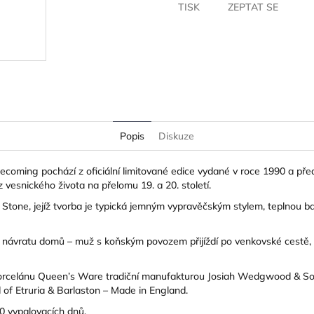
TISK
ZEPTAT SE
Popis
Diskuze
ecoming pochází z oficiální limitované edice vydané v roce 1990 a př
 vesnického života na přelomu 19. a 20. století.
 Stone
, jejíž tvorba je typická jemným vypravěčským stylem, teplnou b
 návratu domů – muž s koňským povozem přijíždí po venkovské cestě, k
 porcelánu Queen’s Ware tradiční manufakturou
Josiah Wedgwood & So
f Etruria & Barlaston – Made in England.
 vypalovacích dnů.