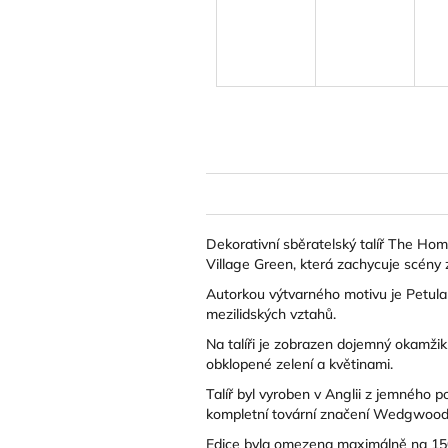
Dekorativní sběratelský talíř The Hom
Village Green, která zachycuje scény z
Autorkou výtvarného motivu je
Petula
mezilidských vztahů.
Na talíři je zobrazen dojemný okamžik
obklopené zelení a květinami.
Talíř byl vyroben v Anglii z jemného
kompletní tovární značení Wedgwood o
Edice byla omezena maximálně na 150