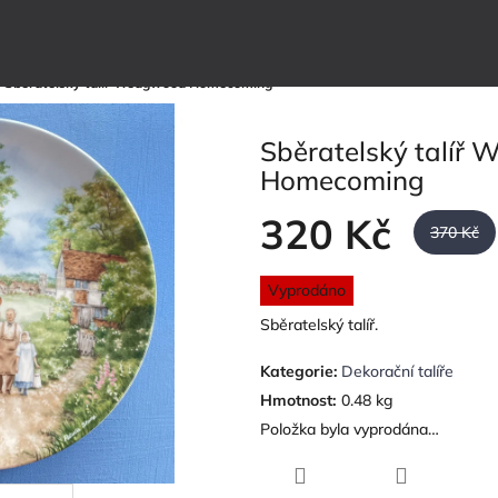
/
Sběratelský talíř Wedgwood Homecoming
Sběratelský talíř
Homecoming
320 Kč
370 Kč
Měrná
Vyprodáno
cena:
Sběratelský talíř.
Kategorie
:
Dekorační talíře
Hmotnost
:
0.48 kg
Položka byla vyprodána…