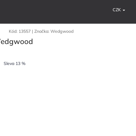
CZK
Kód:
13557
|
Značka:
Wedgwood
 Wedgwood
Sleva 13 %