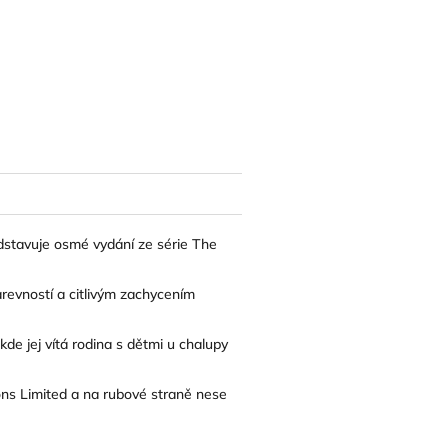
edstavuje osmé vydání ze série The
arevností a citlivým zachycením
de jej vítá rodina s dětmi u chalupy
ns Limited
a na rubové straně nese