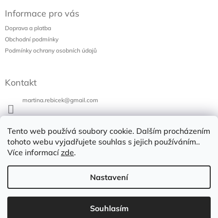
á
Informace pro vás
p
a
Doprava a platba
t
Obchodní podmínky
í
Podmínky ochrany osobních údajů
Kontakt
martina.rebicek
@
gmail.com
+420 731 973 647
Tento web používá soubory cookie. Dalším procházením
Bazar v Poli
tohoto webu vyjadřujete souhlas s jejich používáním..
Více informací
zde
.
bazarvpoli
Nastavení
Copyright 2026
Bazar v Poli
. Všechna práva vyhrazena.
Vytvořil Shoptet
Souhlasím