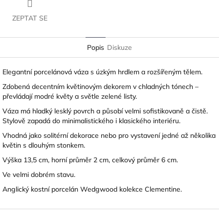
ZEPTAT SE
Popis
Diskuze
Elegantní porcelánová váza s úzkým hrdlem a rozšířeným tělem.
Zdobená decentním květinovým dekorem v chladných tónech –
převládají modré květy a světle zelené listy.
Váza má hladký lesklý povrch a působí velmi sofistikovaně a čistě.
Stylově zapadá do minimalistického i klasického interiéru.
Vhodná jako solitérní dekorace nebo pro vystavení jedné až několika
květin s dlouhým stonkem.
Výška 13,5 cm, horní průměr 2 cm, celkový průměr 6 cm.
Ve velmi dobrém stavu.
Anglický kostní porcelán Wedgwood kolekce Clementine.
Z