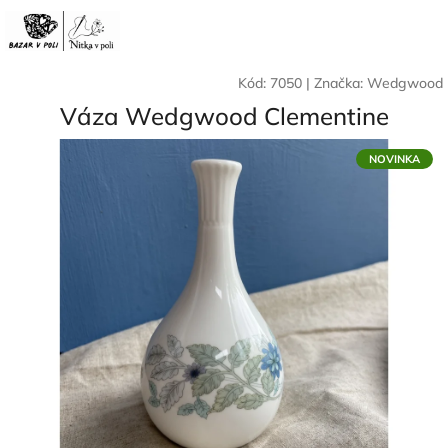
Přejít
Nák
Hledat
Přihlášení
na
CZK
obsah
koší
Kód:
7050
|
Značka:
Wedgwood
Váza Wedgwood Clementine
NOVINKA