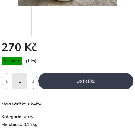
270 Kč
Měrná
Skladem
(1 ks)
cena:
Do košíku
Malá vázička s květy.
Kategorie
:
Vázy
Hmotnost
:
0.15 kg