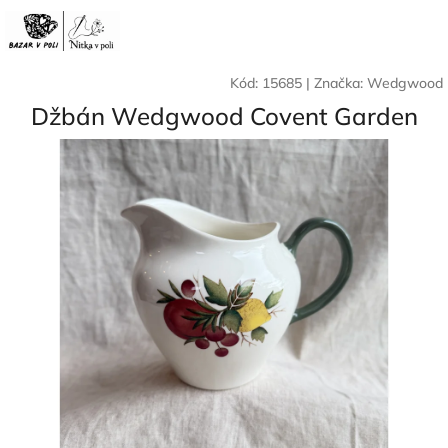
Přejít
Nák
Hledat
Přihlášení
na
CZK
obsah
koší
Kód:
15685
|
Značka:
Wedgwood
Džbán Wedgwood Covent Garden