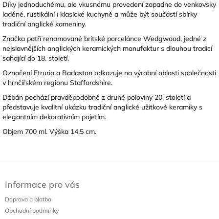
Díky jednoduchému, ale vkusnému provedení zapadne do venkovsky
laděné, rustikální i klasické kuchyně a může být součástí sbírky
tradiční anglické kameniny.
Značka patří renomované britské porcelánce Wedgwood, jedné z
nejslavnějších anglických keramických manufaktur s dlouhou tradicí
sahající do 18. století.
Označení Etruria a Barlaston odkazuje na výrobní oblasti společnosti
v hrnčířském regionu Staffordshire.
Džbán pochází pravděpodobně z druhé poloviny 20. století a
představuje kvalitní ukázku tradiční anglické užitkové keramiky s
elegantním dekorativním pojetím.
Objem 700 ml. Výška 14,5 cm.
Z
á
Informace pro vás
p
a
Doprava a platba
t
Obchodní podmínky