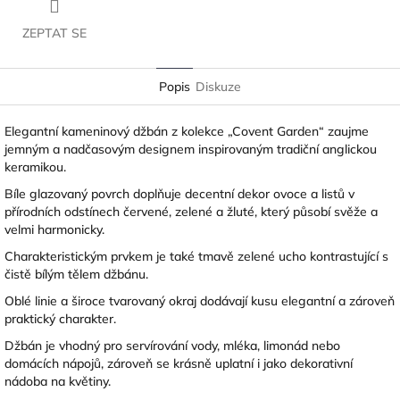
ZEPTAT SE
Popis
Diskuze
Elegantní kameninový džbán z kolekce „Covent Garden“ zaujme
jemným a nadčasovým designem inspirovaným tradiční anglickou
keramikou.
Bíle glazovaný povrch doplňuje decentní dekor ovoce a listů v
přírodních odstínech červené, zelené a žluté, který působí svěže a
velmi harmonicky.
Charakteristickým prvkem je také tmavě zelené ucho kontrastující s
čistě bílým tělem džbánu.
Oblé linie a široce tvarovaný okraj dodávají kusu elegantní a zároveň
praktický charakter.
Džbán je vhodný pro servírování vody, mléka, limonád nebo
domácích nápojů, zároveň se krásně uplatní i jako dekorativní
nádoba na květiny.