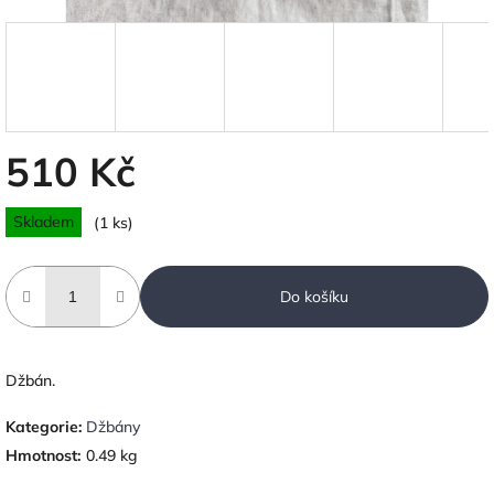
510 Kč
Měrná
Skladem
(1 ks)
cena:
Do košíku
Džbán.
Kategorie
:
Džbány
Hmotnost
:
0.49 kg