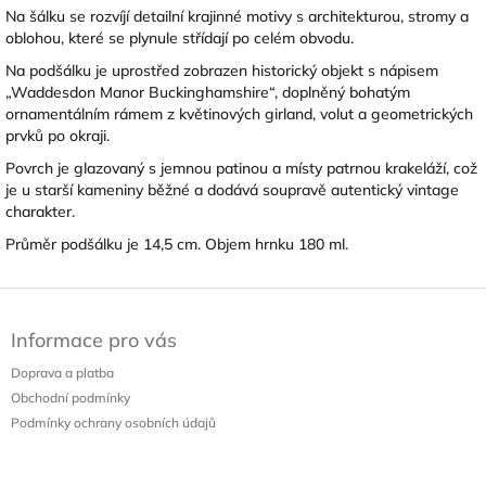
Na šálku se rozvíjí detailní krajinné motivy s architekturou, stromy a
oblohou, které se plynule střídají po celém obvodu.
Na podšálku je uprostřed zobrazen historický objekt s nápisem
„Waddesdon Manor Buckinghamshire“, doplněný bohatým
ornamentálním rámem z květinových girland, volut a geometrických
prvků po okraji.
Povrch je glazovaný s jemnou patinou a místy patrnou krakeláží, což
je u starší kameniny běžné a dodává soupravě autentický vintage
charakter.
Průměr podšálku je 14,5 cm. Objem hrnku 180 ml.
Z
á
Informace pro vás
p
a
Doprava a platba
t
Obchodní podmínky
í
Podmínky ochrany osobních údajů