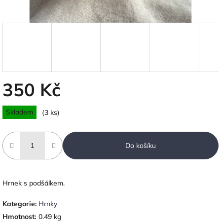
350 Kč
Měrná
Skladem
(3 ks)
cena:
Do košíku
Hrnek s podšálkem.
Kategorie
:
Hrnky
Hmotnost
:
0.49 kg