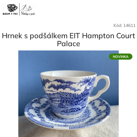
Přejít
Nák
Hledat
Přihlášení
na
CZK
obsah
koší
Kód:
14611
Hrnek s podšálkem EIT Hampton Court
Palace
NOVINKA