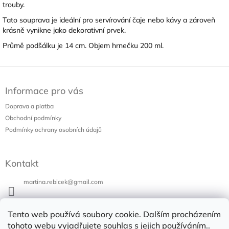
trouby.
Tato souprava je ideální pro servírování čaje nebo kávy a zároveň
krásně vynikne jako dekorativní prvek.
Průmě podšálku je 14 cm. Objem hrnečku 200 ml.
Z
á
Informace pro vás
p
a
Doprava a platba
t
Obchodní podmínky
í
Podmínky ochrany osobních údajů
Kontakt
martina.rebicek
@
gmail.com
+420 731 973 647
Tento web používá soubory cookie. Dalším procházením
Bazar v Poli
tohoto webu vyjadřujete souhlas s jejich používáním..