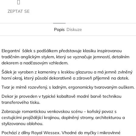
ZEPTAT SE
Popis
Diskuze
Elegantní šálek s podšálkem představuje klasiku inspirovanou
tradičním anglickým stylem, který se vyznačuje jemností, detailním
dekorem a nadčasovým vzhledem.
Šálek je vyroben z kameniny s lesklou glazurou a má jemně zvlněný
horní okraj, který působí dekorativně a zároveň příjemně na dotek.
Tvar je mírně rozevřený, s ladným, ergonomicky tvarovaným ouškem.
Dekor je proveden v typické kobaltově modré barvě technikou
transferového tisku.
Zobrazuje romantickou venkovskou scénu – koňský povoz s
cestujícími projíždějící krajinou, doplněný stromy, architekturou a
stylizovanou oblohou.
Pochází z dílny Royal Wessex. Vhodné do myčky i mikrovlnné