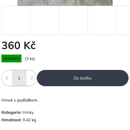
360 Kč
Měrná
Skladem
(3 ks)
cena:
Do košíku
Hrnek s podšálkem.
Kategorie
:
Hrnky
Hmotnost
:
0.42 kg