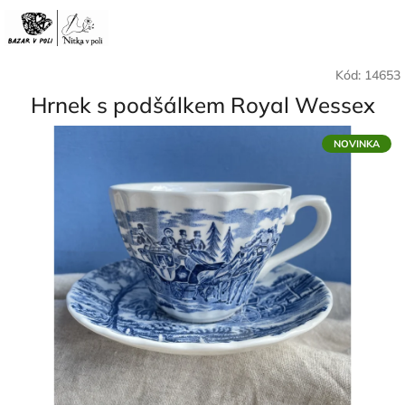
Přejít
Nák
Hledat
Přihlášení
na
CZK
obsah
koší
Kód:
14653
Hrnek s podšálkem Royal Wessex
NOVINKA